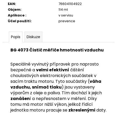
č
EAN
:
766041104922
u
Objem
:
114 ml
j
Aplikace
:
v servisu
e
Účel použití
:
prevence
m
e
Popis
Diskuze
BG
860
BG 4073 Čistič měřiče hmotnosti vzduchu
STOP
PÍSKÁNÍ
BRZDOVÝCH
Speciálně vyvinutý přípravek pro naprosto
DESTIČEK
bezpečné a
velmi efektivní
čištění
163
choulostivých elektronických součástek v
Kč
sacím traktu motoru. Tyto součástky (
váha
vzduchu, snímač tlaku
) jsou vystaveny
výparům z oleje a paliva. Tím dochází k jejich
zanášen
í a nepřesnostem v měření. Díky
tomu má motor nižší výkon, jelikož řídící
jednotka motoru pracuje se
zkreslenými
daty.