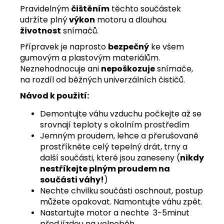
Pravidelným
čištěním
těchto součástek
udržíte plný
výkon
motoru a dlouhou
životnost
snímačů.
Přípravek je naprosto
bezpečný
ke všem
gumovým a plastovým materiálům.
Neznehodnocuje ani
nepoškozuje
snímače,
na rozdíl od běžných univerzálních čističů.
Návod k použití:
Demontujte váhu vzduchu počkejte až se
srovnají teploty s okolním prostředím
Jemným proudem, lehce a přerušovaně
prostříkněte celý tepelný drát, trny a
další součásti, které jsou zaneseny (
nikdy
nestříkejte plným proudem na
součásti váhy!
)
Nechte chvilku součásti oschnout, postup
můžete opakovat. Namontujte váhu zpět.
Nastartujte motor a nechte 3-5minut
před jízdou na volnoběh.