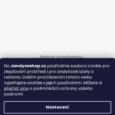
Sledovat na Instagramu
Na
Jandyseshop.cz
používáme soubory cookie pro
Informace pro vás
zlepšování prostředí i pro analytické účely a
reklamu.
Dalším procházením tohoto webu
vyjadřujete souhlas s jejich používáním. Můžete si
Obchodní podmínky
přečíst více
o podmínkách ochrany vašeho
Ochrana soukromí
soukromí.
Najdete nás i na MALL.CZ
Nastavení
Vytvořil Shoptet