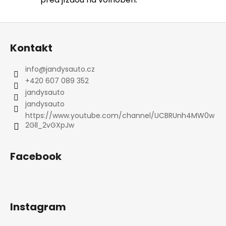
Z
á
Kontakt
p
a
info
@
jandysauto.cz
t
+420 607 089 352
í
jandysauto
jandysauto
https://www.youtube.com/channel/UCBRUnh4MW0w
2Gll_2vGXpJw
Facebook
Instagram