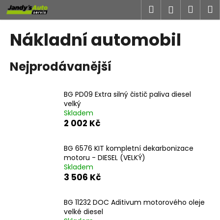
K
Přejít
Hledat
Náku
M
Přihlášen
na
o
obsah
Zpět
Zpět
košík
š
Nákladní automobil
í
C
k
Nejprodávanější
o
p
o
BG PD09 Extra silný čistič paliva diesel
t
velký
Skladem
ř
2 002 Kč
e
b
BG 6576 KIT kompletní dekarbonizace
u
motoru - DIESEL (VELKÝ)
j
Skladem
3 506 Kč
e
t
BG 11232 DOC Aditivum motorového oleje
e
velké diesel
n