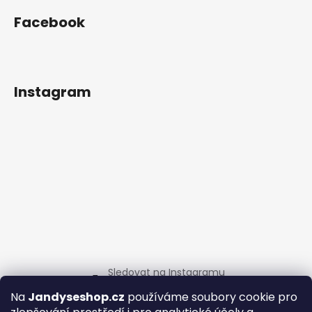
y
v
Facebook
ý
p
i
s
Instagram
u
Sledovat na Instagramu
Na
Jandyseshop.cz
používáme soubory cookie pro