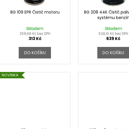
u
o
k
d
BG 109 EPR Čistič motoru
BG 208 44K Čistič pal
t
systému benzí
u
ů
k
Skladem
Skladem
t
258,68 Kč bez DPH
528,10 Kč bez DPH
313 Kč
639 Kč
ů
DO KOŠÍKU
DO KOŠÍKU
NOVINKA