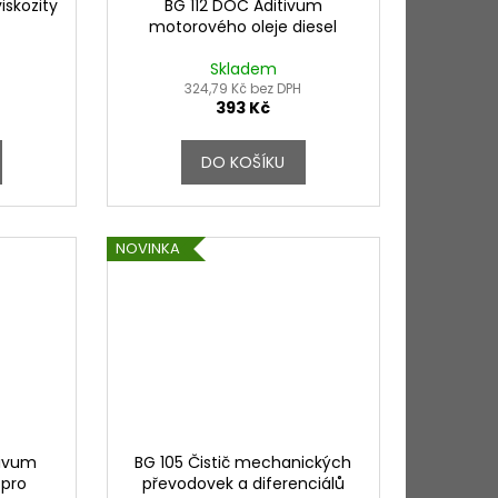
iskozity
BG 112 DOC Aditivum
motorového oleje diesel
Skladem
324,79 Kč bez DPH
393 Kč
DO KOŠÍKU
NOVINKA
tivum
BG 105 Čistič mechanických
 pro
převodovek a diferenciálů