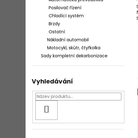
BG 109 EPR ČISTIČ MOTORU
l
Posilovač řízení
313 Kč
Chladící systém
Brzdy
Ostatní
Nákladní automobil
Motocykl, skútr, čtyřkolka
Sady kompletní dekarbonizace
Vyhledávání
HLEDAT