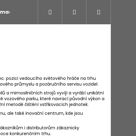
Hledat
Přihlášení
Nákupní
rmace k nákupu
košík
 Inc. pozici vedoucího světového hráče na trhu
lového průmyslu a pozáručního servisu vozidel.
ů a mimosilničních strojů vyvíjí a vyrábí unikátní
bě vozového parku, které navrací původní výkon a
ní metodě čištění vstřikovacích jednotek.
umu, ale také inovační centrum, kde jsou
Následující
ákazníkům i distributorům zákaznicky
soce konkurenčním trhu.