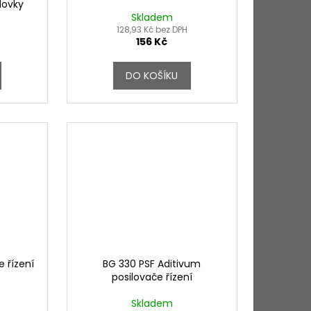
dovky
Skladem
128,93 Kč bez DPH
156 Kč
DO KOŠÍKU
e řízení
BG 330 PSF Aditivum
posilovače řízení
Skladem