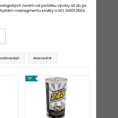
TIČ PALIVOVÉHO
 ekologických norem od počátku výroby až do po
2008 Systém managmentu kvality a ISO 14001:2004
rodávanější
Abecedně
TIP