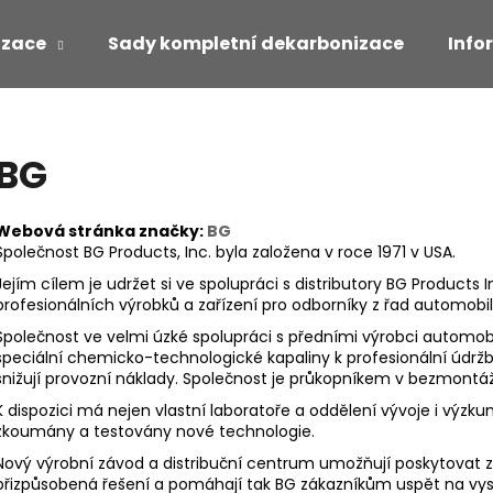
izace
Sady kompletní dekarbonizace
Info
Co potřebujete najít?
BG
HLEDAT
Webová stránka značky:
BG
Společnost BG Products, Inc. byla založena v roce 1971 v USA.
Jejím cílem je udržet si ve spolupráci s distributory BG Products
Doporučujeme
profesionálních výrobků a zařízení pro odborníky z řad automobi
Společnost ve velmi úzké spolupráci s předními výrobci automobil
speciální chemicko-technologické kapaliny k profesionální údrž
snižují provozní náklady. Společnost je průkopníkem v bezmontáž
K dispozici má nejen vlastní laboratoře a oddělení vývoje i výzk
zkoumány a testovány nové technologie.
Nový výrobní závod a distribuční centrum umožňují poskytovat z
přizpůsobená řešení a pomáhají tak BG zákazníkům uspět na vy