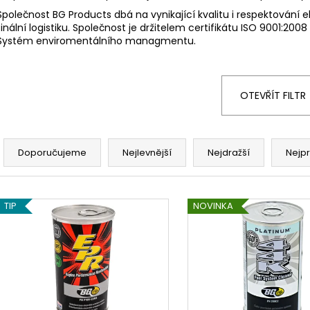
BG 511 UNIVERZÁLNÍ UTĚSŇOVAČ
BG 208 44K ČIS
CHLADÍCÍHO SYSTÉMU
SYSTÉMU BENZÍN
Společnost BG Products dbá na vynikající kvalitu i respektování
finální logistiku. Společnost je držitelem certifikátu ISO 9001:
169 Kč
639 Kč
Systém enviromentálního managmentu.
OTEVŘÍT FILTR
Ř
a
Doporučujeme
Nejlevnější
Nejdražší
Nejp
z
e
V
n
TIP
NOVINKA
ý
í
p
p
i
r
s
o
p
d
r