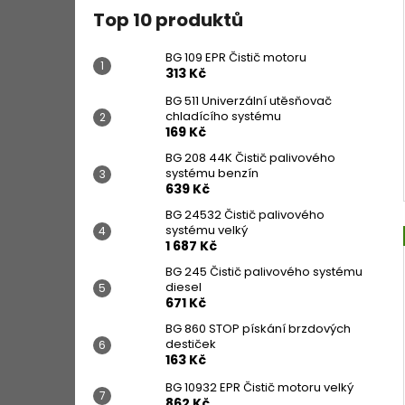
Top 10 produktů
BG 109 EPR Čistič motoru
313 Kč
BG 511 Univerzální utěsňovač
chladícího systému
169 Kč
BG 208 44K Čistič palivového
systému benzín
639 Kč
BG 24532 Čistič palivového
systému velký
1 687 Kč
BG 245 Čistič palivového systému
diesel
671 Kč
BG 860 STOP pískání brzdových
destiček
163 Kč
BG 10932 EPR Čistič motoru velký
862 Kč