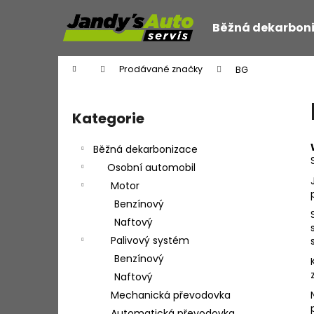
K
Přejít
na
o
Běžná dekarbon
obsah
Zpět
Zpět
š
do
do
í
Domů
Prodávané značky
BG
k
obchodu
obchodu
P
o
Kategorie
Přeskočit
s
kategorie
t
Běžná dekarbonizace
r
Osobní automobil
a
Motor
n
Benzínový
n
Naftový
í
Palivový systém
p
Benzínový
a
Naftový
n
Mechanická převodovka
e
Automatická převodovka