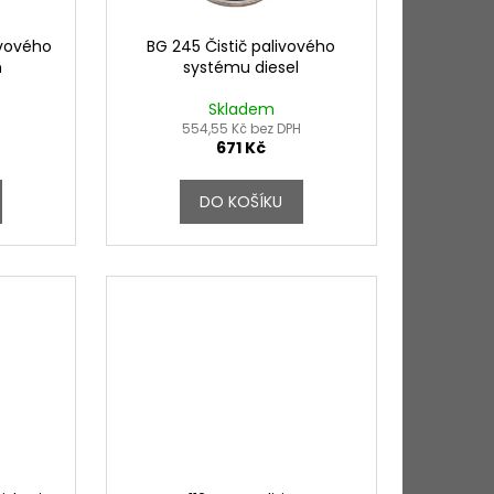
ivového
BG 245 Čistič palivového
n
systému diesel
Skladem
554,55 Kč bez DPH
671 Kč
DO KOŠÍKU