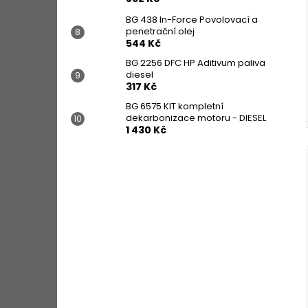
BG 438 In-Force Povolovací a
penetrační olej
544 Kč
BG 2256 DFC HP Aditivum paliva
diesel
317 Kč
BG 6575 KIT kompletní
dekarbonizace motoru - DIESEL
1 430 Kč