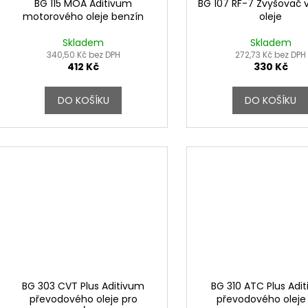
BG 115 MOA Aditivum
BG 107 RF-7 Zvyšovač v
motorového oleje benzín
oleje
Skladem
Skladem
340,50 Kč bez DPH
272,73 Kč bez DPH
412 Kč
330 Kč
DO KOŠÍKU
DO KOŠÍKU
BG 303 CVT Plus Aditivum
BG 310 ATC Plus Adi
převodového oleje pro
převodového oleje